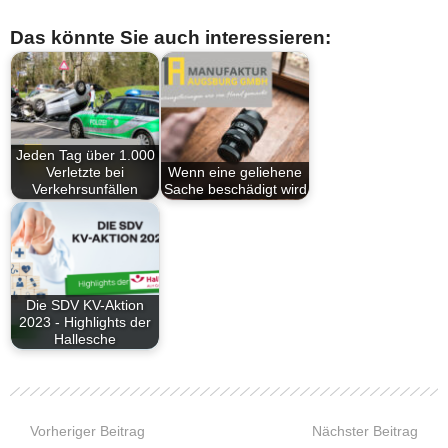
Das könnte Sie auch interessieren:
Jeden Tag über 1.000
Verletzte bei
Wenn eine geliehene
Verkehrsunfällen
Sache beschädigt wird
Die SDV KV-Aktion
2023 - Highlights der
Hallesche
Vorheriger Beitrag
Nächster Beitrag