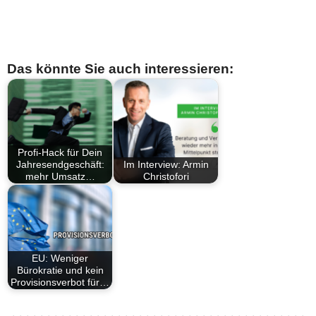
Das könnte Sie auch interessieren:
Profi-Hack für Dein
Jahresendgeschäft:
Im Interview: Armin
mehr Umsatz…
Christofori
EU: Weniger
Bürokratie und kein
Provisionsverbot für…