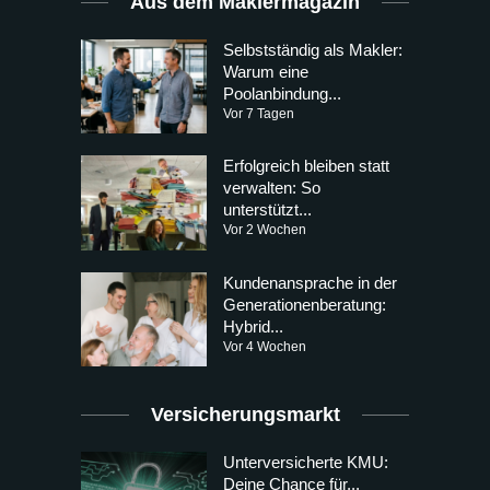
Aus dem Maklermagazin
Selbstständig als Makler:
Warum eine
Poolanbindung...
Vor 7 Tagen
Erfolgreich bleiben statt
verwalten: So
unterstützt...
Vor 2 Wochen
Kundenansprache in der
Generationenberatung:
Hybrid...
Vor 4 Wochen
Versicherungsmarkt
Unterversicherte KMU:
Deine Chance für...