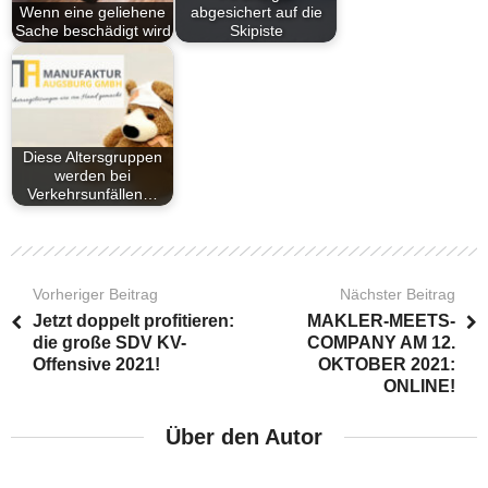
Wenn eine geliehene
abgesichert auf die
Sache beschädigt wird
Skipiste
Diese Altersgruppen
werden bei
Verkehrsunfällen…
Vorheriger Beitrag
Nächster Beitrag
Jetzt doppelt profitieren:
MAKLER-MEETS-
die große SDV KV-
COMPANY AM 12.
Offensive 2021!
OKTOBER 2021:
ONLINE!
Über den Autor