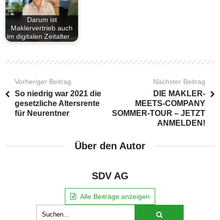
Darum ist
Maklervertrieb auch
im digitalen Zeitalter…
Vorheriger Beitrag
Nächster Beitrag
So niedrig war 2021 die
DIE MAKLER-
gesetzliche Altersrente
MEETS-COMPANY
für Neurentner
SOMMER-TOUR – JETZT
ANMELDEN!
Über den Autor
SDV AG
Alle Beiträge anzeigen