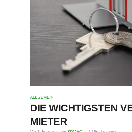
ALLGEMEIN
DIE WICHTIGSTEN 
MIETER
Vor 5 Jahren
von
SDV AG
4 Min. Lesezeit