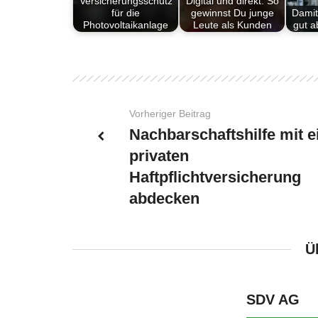
Versicherungsschutz
Digital und direkt: So
für die
gewinnst Du junge
Damit
Photovoltaikanlage
Leute als Kunden
gut a
Vorheriger Beitrag
Nachbarschaftshilfe mit e
privaten
Haftpflichtversicherung
abdecken
Ü
SDV AG