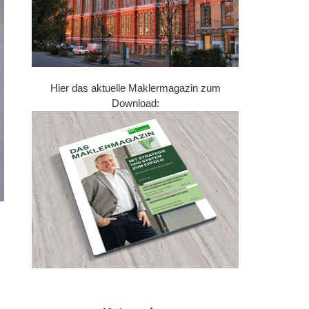
Hier das aktuelle Maklermagazin zum
Download: