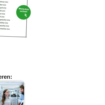
eren: