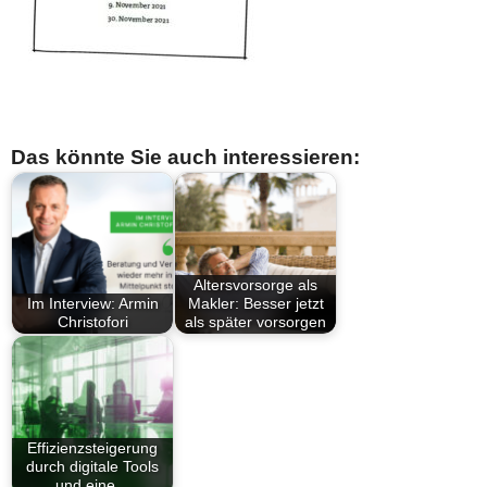
Das könnte Sie auch interessieren:
Altersvorsorge als
Im Interview: Armin
Makler: Besser jetzt
Christofori
als später vorsorgen
Effizienzsteigerung
durch digitale Tools
und eine…