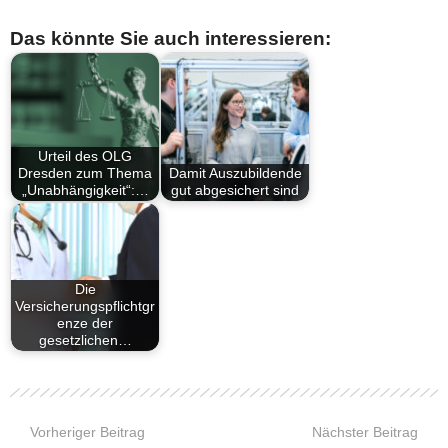
Das könnte Sie auch interessieren:
Urteil des OLG
Dresden zum Thema
Damit Auszubildende
„Unabhängigkeit“:…
gut abgesichert sind
Die
Versicherungspflichtgr
enze der
gesetzlichen…
Vorheriger Beitrag
Nächster Beitrag