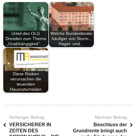
Urteil des OLG
Welche Bundesländer
Dresden zum Thema
häufiger von Sturm-,
„Unabhängigkeit“:…
Hagel- und…
Diese Risiken
verursachen die
teuersten
Hausratschäden
Vorheriger Beitrag
Nächster Beitrag
VERSICHERER IN
Beschluss der
ZEITEN DES
Grundrente bringt auch