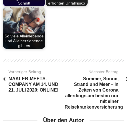
Schnitt
erhöhten Unfallrisiko
So viele Alleinlebende
und Alleinerziehende
gibt es
Vorheriger Beitrag
Nächster Beitrag
MAKLER-MEETS-
Sommer, Sonne,
COMPANY AM 14. UND
Strand und Meer – in
21. JULI 2020: ONLINE!
Zeiten von Corona
allerdings am besten nur
mit einer
Reisekrankenversicherung
Über den Autor