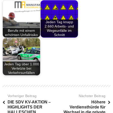
Jeden Tag knapp
2.660 Arbeits- und
Berufe mit einem
Wegeunfälle im
erhöhten Unfallrisiko
Schnitt
Jeden Tag über 1.000
Verletzte bei
Verkehrsunfällen
Vorheriger Beitrag
Nächster Beitrag
DIE SDV KV-AKTION –
Höhere
HIGHLIGHTS DER
Verdiensthürde für
HALLESCHEN
Wechsel in die private