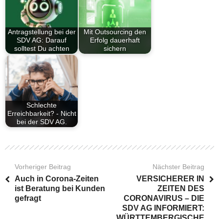
Antragstellung bei der
Mit Outsourcing den
SDV AG: Darauf
Erfolg dauerhaft
solltest Du achten
sichern
Schlechte
Erreichbarkeit? - Nicht
bei der SDV AG.
Vorheriger Beitrag
Nächster Beitrag
Auch in Corona-Zeiten
VERSICHERER IN
ist Beratung bei Kunden
ZEITEN DES
gefragt
CORONAVIRUS – DIE
SDV AG INFORMIERT:
WÜRTTEMBERGISCHE