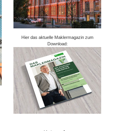
Hier das aktuelle Maklermagazin zum
Download: