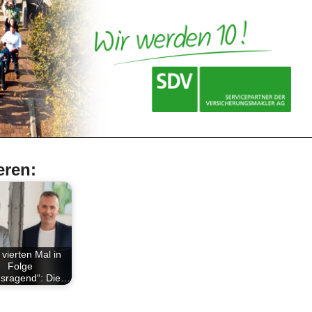
eren:
vierten Mal in
Folge
usragend“: Die…