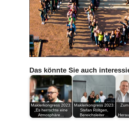
Das könnte Sie auch interessi
Maklerkongress 2023:
Maklerkongress 2023:
Zum 
„Es herrschte eine
Stefan Röltgen,
Atmosphäre…
Bereichsleiter…
„Hera