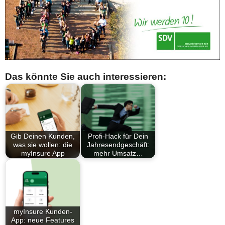
Das könnte Sie auch interessieren:
Gib Deinen Kunden,
Profi-Hack für Dein
was sie wollen: die
Jahresendgeschäft:
myInsure App
mehr Umsatz…
myInsure Kunden-
App: neue Features