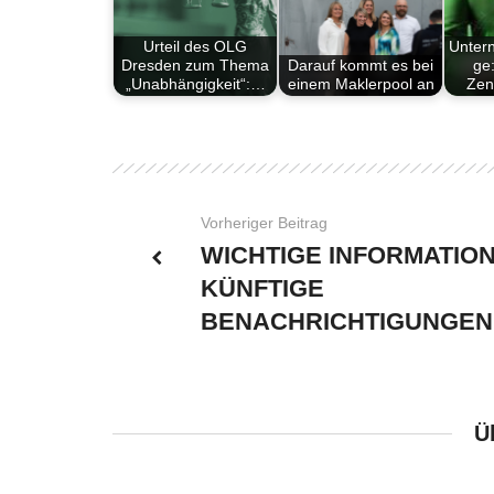
Urteil des OLG
Unter
Dresden zum Thema
Darauf kommt es bei
ge
„Unabhängigkeit“:…
einem Maklerpool an
Zen
Vorheriger Beitrag
WICHTIGE INFORMATION
KÜNFTIGE
BENACHRICHTIGUNGEN
Ü