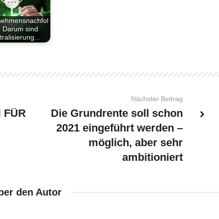
nehmensnachfol
: Darum sind
tralisierung…
Nächster Beitrag
 FÜR
Die Grundrente soll schon
2021 eingeführt werden –
möglich, aber sehr
ambitioniert
ber den Autor