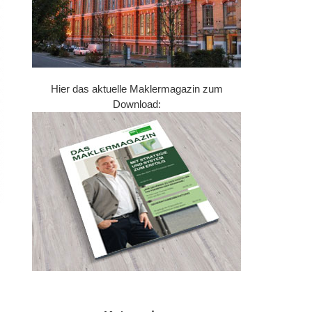
Hier das aktuelle Maklermagazin zum
Download: