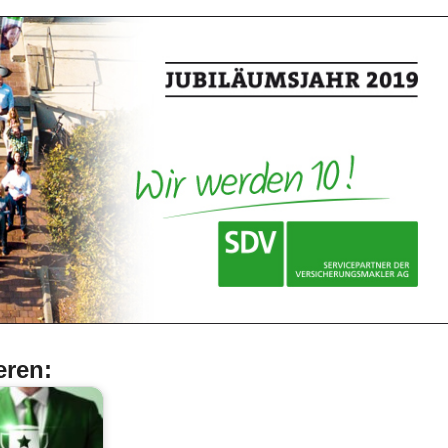
eren: