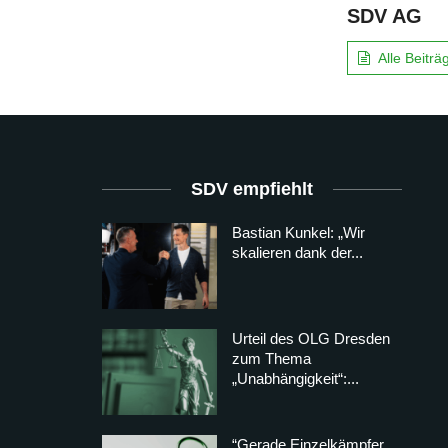
SDV AG
Alle Beitr
SDV empfiehlt
Bastian Kunkel: „Wir
skalieren dank der...
Urteil des OLG Dresden
zum Thema
„Unabhängigkeit“:...
“Gerade Einzelkämpfer