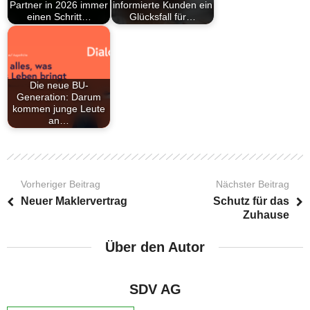
Partner in 2026 immer
informierte Kunden ein
einen Schritt…
Glücksfall für…
Die neue BU-
Generation: Darum
kommen junge Leute
an…
Vorheriger Beitrag
Nächster Beitrag
Neuer Maklervertrag
Schutz für das
Zuhause
Über den Autor
SDV AG