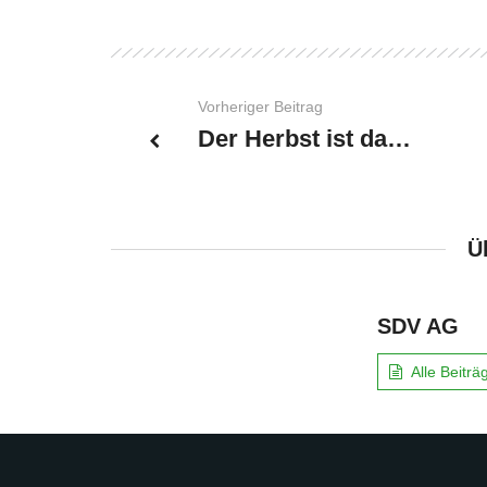
Vorheriger Beitrag
Der Herbst ist da…
Ü
SDV AG
Alle Beitr