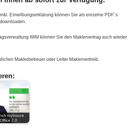
kl. Einwilliungserklärung können Sie als einzelne PDF´s
h downloaden.
ragsverwaltung IWM können Sie den Maklervertrag auch wieder
lichen Maklerbetreuer oder Leiter Maklervertrieb.
eren:
nch myInsure
Office 2.0