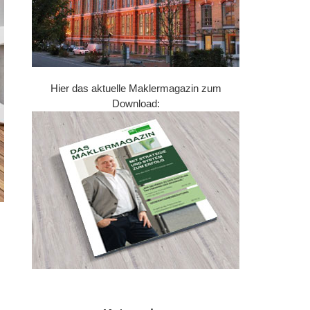
Hier das aktuelle Maklermagazin zum
Download: