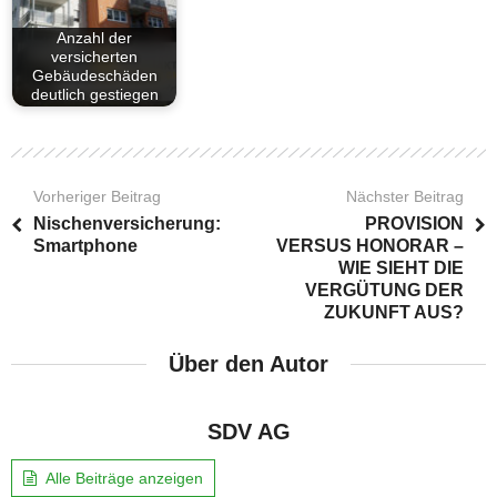
Anzahl der
versicherten
Gebäudeschäden
deutlich gestiegen
Vorheriger Beitrag
Nächster Beitrag
Nischenversicherung:
PROVISION
Smartphone
VERSUS HONORAR –
WIE SIEHT DIE
VERGÜTUNG DER
ZUKUNFT AUS?
Über den Autor
SDV AG
Alle Beiträge anzeigen