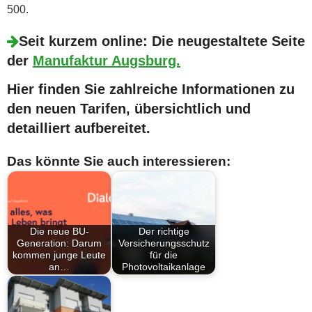
500.
Seit kurzem online: Die neugestaltete Seite
der
Manufaktur Augsburg.
Hier finden Sie zahlreiche Informationen zu
den neuen Tarifen, übersichtlich und
detailliert aufbereitet.
Das könnte Sie auch interessieren:
Die neue BU-
Der richtige
Generation: Darum
Versicherungsschutz
kommen junge Leute
für die
an…
Photovoltaikanlage