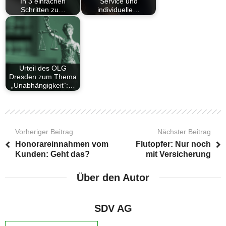
In 3 einfachen
Service und
Schritten zu…
individuelle…
Urteil des OLG
Dresden zum Thema
„Unabhängigkeit“:…
Vorheriger Beitrag
Nächster Beitrag
Honorareinnahmen vom
Flutopfer: Nur noch
Kunden: Geht das?
mit Versicherung
Über den Autor
SDV AG