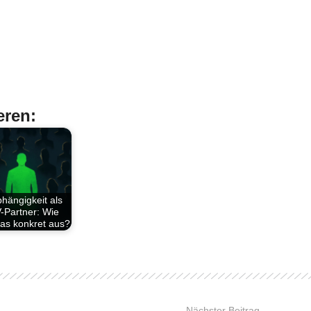
eren:
hängigkeit als
-Partner: Wie
das konkret aus?
Nächster Beitrag