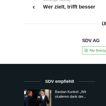
Wer zielt, trifft besser
Ü
SDV AG
Alle Beitr
SDV empfiehlt
Bastian Kunkel: „Wir
skalieren dank der...