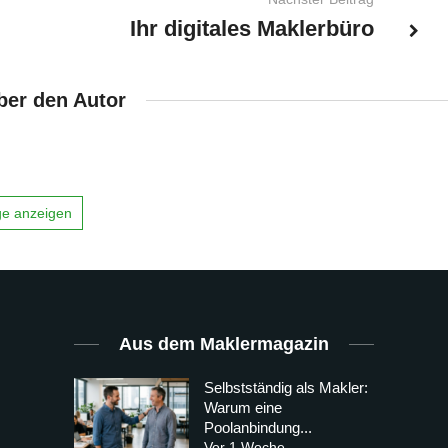
Ihr digitales Maklerbüro
ber den Autor
äge anzeigen
Aus dem Maklermagazin
Selbstständig als Makler:
Warum eine
Poolanbindung...
Vor 1 Woche