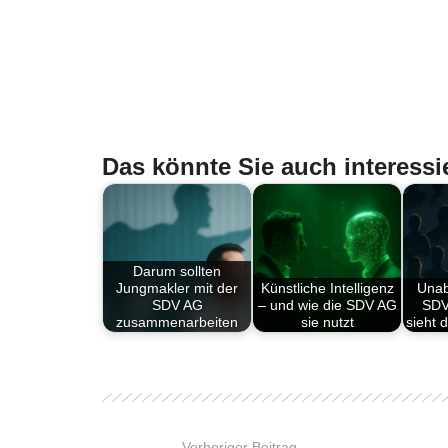
Das könnte Sie auch interessi
Darum sollten
Jungmakler mit der
Künstliche Intelligenz
Unab
SDV AG
– und wie die SDV AG
SDV
zusammenarbeiten
sie nutzt
sieht 
Vorheriger Beitrag