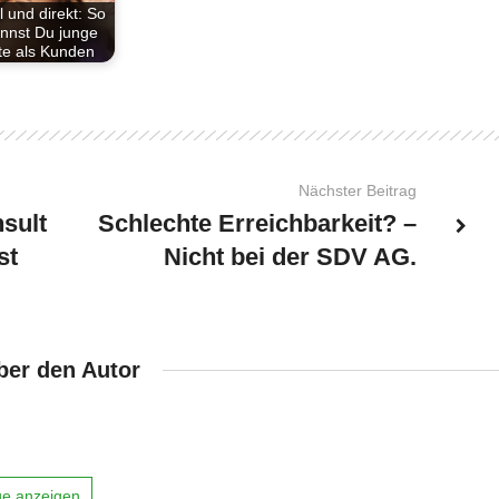
l und direkt: So
nnst Du junge
te als Kunden
Nächster Beitrag
sult
Schlechte Erreichbarkeit? –
st
Nicht bei der SDV AG.
ber den Autor
äge anzeigen