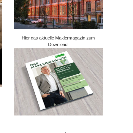
Hier das aktuelle Maklermagazin zum
Download: