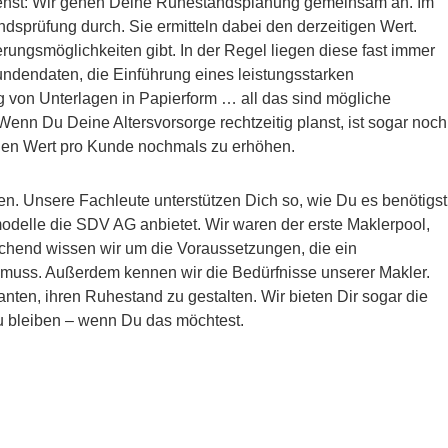
tehst: Wir gehen Deine Ruhestandsplanung gemeinsam an. Im
ndsprüfung durch. Sie ermitteln dabei den derzeitigen Wert.
ungsmöglichkeiten gibt. In der Regel liegen diese fast immer
Kundendaten, die Einführung eines leistungsstarken
g von Unterlagen in Papierform … all das sind mögliche
nn Du Deine Altersvorsorge rechtzeitig planst, ist sogar noch
 den Wert pro Kunde nochmals zu erhöhen.
. Unsere Fachleute unterstützen Dich so, wie Du es benötigst
odelle die SDV AG anbietet. Wir waren der erste Maklerpool,
echend wissen wir um die Voraussetzungen, die ein
 muss. Außerdem kennen wir die Bedürfnisse unserer Makler.
nten, ihren Ruhestand zu gestalten. Wir bieten Dir sogar die
zu bleiben – wenn Du das möchtest.