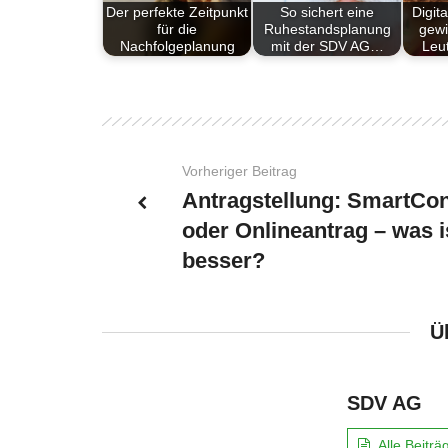
Der perfekte Zeitpunkt
So sichert eine
Digita
für die
Ruhestandsplanung
gewi
Nachfolgeplanung
mit der SDV AG…
Leu
Vorheriger Beitrag
Antragstellung: SmartCon
oder Onlineantrag – was i
besser?
Ü
SDV AG
Alle Beitr