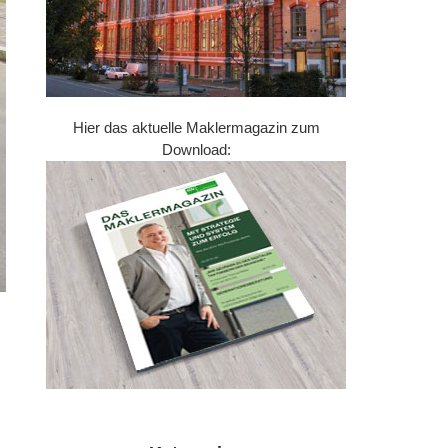
Hier das aktuelle Maklermagazin zum
Download: