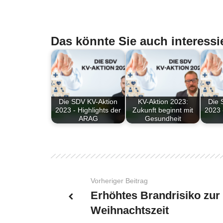
Das könnte Sie auch interessi
Die SDV KV-Aktion
KV-Aktion 2023:
Die 
2023 - Highlights der
Zukunft beginnt mit
2023 
ARAG
Gesundheit
Vorheriger Beitrag
Erhöhtes Brandrisiko zur
Weihnachtszeit