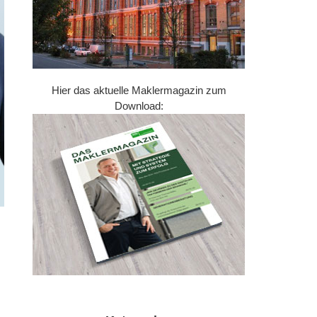
Hier das aktuelle Maklermagazin zum
Download: