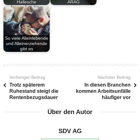
Hallesche
ARAG
So viele Alleinlebende
und Alleinerziehende
gibt es
Vorheriger Beitrag
Nächster Beitrag
Trotz späterem
In diesen Branchen
Ruhestand steigt die
kommen Arbeitsunfälle
Rentenbezugsdauer
häufiger vor
Über den Autor
SDV AG