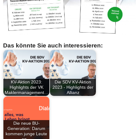
Das könnte Sie auch interessieren:
KV-Aktion 2023:
Die SDV KV-Aktion
Highlights der VK
2023 - Highlights der
Maklermanagement…
Allianz
Die neue BU-
Generation: Darum
kommen junge Leute
an…