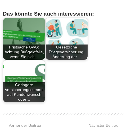
Das könnte Sie auch interessieren:
Fristsache GwG:
Gesetzliche
Achtung Bußgeldfalle,
Pflegeversicherung:
wenn Sie sich…
Änderung der…
Geringere
Versicherungssumme
auf Kundenwunsch
oder…
Vorheriger Beitrag
Nächster Beitrag