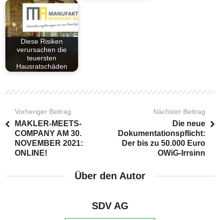
Diese Risiken
verursachen die
teuersten
Hausratschäden
Vorheriger Beitrag
Nächster Beitrag
MAKLER-MEETS-
Die neue
COMPANY AM 30.
Dokumentationspflicht:
NOVEMBER 2021:
Der bis zu 50.000 Euro
ONLINE!
OWiG-Irrsinn
Über den Autor
SDV AG