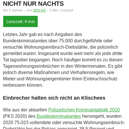
NICHT NUR NACHTS
Vor 5 Jahren
von
SDV AG
5 Min. Lesezeit
Letztes Jahr gab es nach Angaben des
Bundeskriminalamtes über 75.000 durchgeführte oder
versuchte Wohnungseinbruch-Diebstähle, die polizeilich
gemeldet waren. Insgesamt wurde weit mehr als jede dritte
Tat tagsüber begangen. Noch häufiger kommt es zu diesen
Tageswohnungseinbrüchen in den Wintermonaten. Es gibt
jedoch diverse Maßnahmen und Verhaltensregeln, wie
Mieter und Wohnungseigentümer ihren Einbruchsschutz
verbessern können.
Einbrecher halten sich nicht an Klischees
Wie aus der aktuellen
Polizeilichen Kriminalstatistik 2020
(PKS 2020) des
Bundeskriminalamtes
hervorgeht, wurden
2020 75.023 vollendete oder versuchte Wohnungseinbruch-
Diebstähle bei der Polizei angezeigt. 38,5 Prozent und