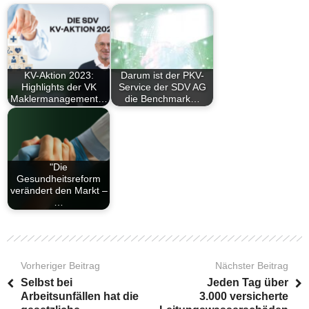
KV-Aktion 2023:
Darum ist der PKV-
Highlights der VK
Service der SDV AG
Maklermanagement…
die Benchmark…
"Die
Gesundheitsreform
verändert den Markt –
…
Vorheriger Beitrag
Nächster Beitrag
Selbst bei
Jeden Tag über
Arbeitsunfällen hat die
3.000 versicherte