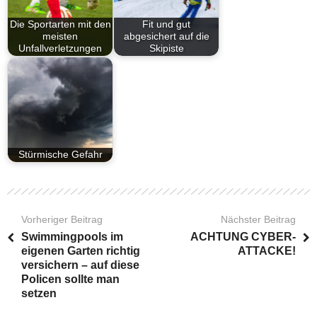
Die Sportarten mit den
Fit und gut
meisten
abgesichert auf die
Unfallverletzungen
Skipiste
Stürmische Gefahr
Vorheriger Beitrag
Nächster Beitrag
Swimmingpools im
ACHTUNG CYBER-
eigenen Garten richtig
ATTACKE!
versichern – auf diese
Policen sollte man
setzen