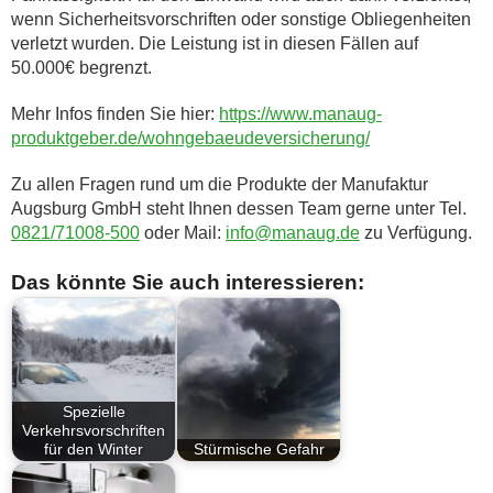
wenn Sicherheitsvorschriften oder sonstige Obliegenheiten
verletzt wurden. Die Leistung ist in diesen Fällen auf
50.000€ begrenzt.
Mehr Infos finden Sie hier:
https://www.manaug-
produktgeber.de/wohngebaeudeversicherung/
Zu allen Fragen rund um die Produkte der Manufaktur
Augsburg GmbH steht Ihnen dessen Team gerne unter Tel.
0821/71008-500
oder Mail:
info@manaug.de
zu Verfügung.
Das könnte Sie auch interessieren:
Spezielle
Verkehrsvorschriften
für den Winter
Stürmische Gefahr