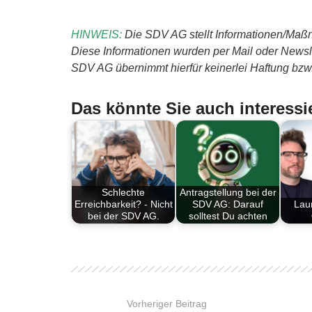
HINWEIS:
Die SDV AG stellt Informationen/Maßn
Diese Informationen wurden per Mail oder Newslet
SDV AG übernimmt hierfür keinerlei Haftung bzw. 
Das könnte Sie auch interessi
Schlechte
Antragstellung bei der
Erreichbarkeit? - Nicht
SDV AG: Darauf
Lau
bei der SDV AG.
solltest Du achten
Vorheriger Beitrag