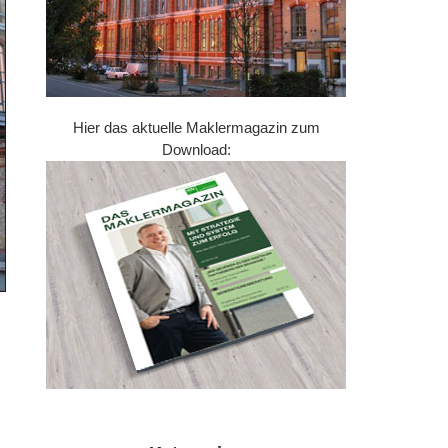
Hier das aktuelle Maklermagazin zum
Download: