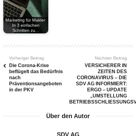
Marketing für Makler:
In 3 einfachen
Schritten zu…
Vorheriger Beitrag
Nächster Beitrag
Die Corona-Krise
VERSICHERER IN
beflügelt das Bedürfnis
ZEITEN DES
nach
CORONAVIRUS – DIE
Präventionsangeboten
SDV AG INFORMIERT:
in der PKV
ERGO – UPDATE
„UMSTELLUNG
BETRIEBSSCHLIESSUNGS
Über den Autor
SDV AG