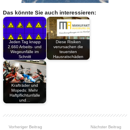
Das könnte Sie auch interessieren:
Jeden Tag knapp
Diese Risiken
2.660 Arbeits- und
verursachen die
Wegeunfälle im
teuersten
Schnitt
Hausratschäden
Krafträder und
Mopeds: Mehr
Haftpflichtunfälle
und…
Vorheriger Beitrag
Nächster Beitrag