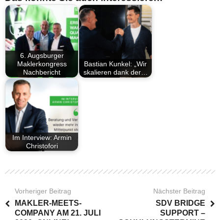
6. Augsburger
Maklerkongress
Bastian Kunkel: „Wir
Nachbericht
skalieren dank der…
Im Interview: Armin
Christofori
Vorheriger Beitrag
Nächster Beitrag
MAKLER-MEETS-
SDV BRIDGE
COMPANY AM 21. JULI
SUPPORT –