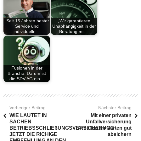
„Seit 15 Jahren bester
„Wir garantieren
Service und
Unabhängigkeit in der
individuelle…
Beratung mit…
Fusionen in der
Branche: Darum ist
die SDV AG ein…
Vorheriger Beitrag
Nächster Beitrag
WIE LAUTET IN
Mit einer privaten
SACHEN
Unfallversicherung
BETRIEBSSCHLIEßUNGSVERSICHERUNG
Arbeiten im Garten gut
JETZT DIE RICHIGE
absichern
EMPFEHLUNG AN DEN