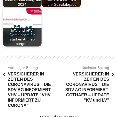
Höhere Entlastung seit
seit 2024 deutlich
2024
mehr Sozialabgaben
bAV und bKV:
Gemeinsam für
starken Antrieb
sorgen.
Vorheriger Beitrag
Nächster Beitrag
VERSICHERER IN
VERSICHERER IN
ZEITEN DES
ZEITEN DES
CORONAVIRUS – DIE
CORONAVIRUS – DIE
SDV AG INFORMIERT:
SDV AG INFORMIERT:
VHV – UPDATE “VHV
GOTHAER – UPDATE
INFORMIERT ZU
“KV und LV”
CORONA”