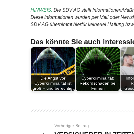
HINWEIS:
Die SDV AG stellt Informationen/Maßn
Diese Informationen wurden per Mail oder Newslet
SDV AG übernimmt hierfür keinerlei Haftung bzw. 
Das könnte Sie auch interessi
Die Angst vor
Cyberkriminalität:
Info
Cyberkriminalität ist
Rekordschäden bei
R
groß – und berechtigt
Firmen
Gesu
Vorheriger Beitrag