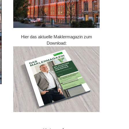
Hier das aktuelle Maklermagazin zum
Download: