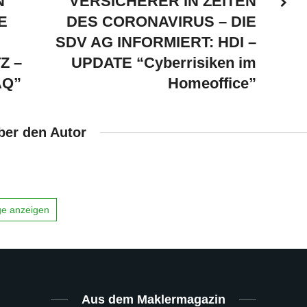
N
VERSICHERER IN ZEITEN
E
DES CORONAVIRUS – DIE
SDV AG INFORMIERT: HDI –
Z –
UPDATE “Cyberrisiken im
AQ”
Homeoffice”
ber den Autor
äge anzeigen
Aus dem Maklermagazin