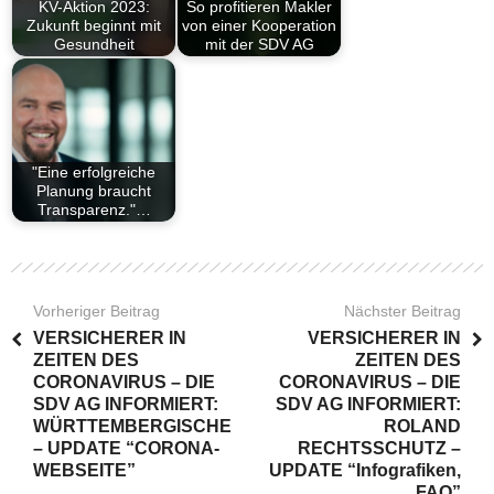
KV-Aktion 2023:
So profitieren Makler
Zukunft beginnt mit
von einer Kooperation
Gesundheit
mit der SDV AG
"Eine erfolgreiche
Planung braucht
Transparenz."…
Vorheriger Beitrag
Nächster Beitrag
VERSICHERER IN
VERSICHERER IN
ZEITEN DES
ZEITEN DES
CORONAVIRUS – DIE
CORONAVIRUS – DIE
SDV AG INFORMIERT:
SDV AG INFORMIERT:
WÜRTTEMBERGISCHE
ROLAND
– UPDATE “CORONA-
RECHTSSCHUTZ –
WEBSEITE”
UPDATE “Infografiken,
FAQ”