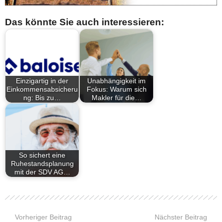
Das könnte Sie auch interessieren:
Einzigartig in der
Unabhängigkeit im
Einkommensabsicheru
Fokus: Warum sich
ng: Bis zu…
Makler für die…
So sichert eine
Ruhestandsplanung
mit der SDV AG…
Vorheriger Beitrag
Nächster Beitrag