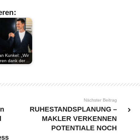
eren:
an Kunkel: „Wir
eren dank der…
Nächster Beitrag
on
RUHESTANDSPLANUNG –
d
MAKLER VERKENNEN
POTENTIALE NOCH
ess