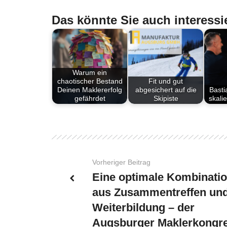
Das könnte Sie auch interessi
Warum ein
chaotischer Bestand
Fit und gut
Deinen Maklererfolg
abgesichert auf die
Basti
gefährdet
Skipiste
skali
Vorheriger Beitrag
Eine optimale Kombinati
aus Zusammentreffen un
Weiterbildung – der
Augsburger Maklerkongr