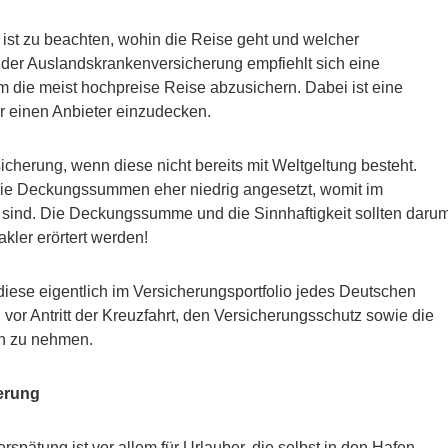
ist zu beachten, wohin die Reise geht und welcher
 der Auslandskrankenversicherung empfiehlt sich eine
m die meist hochpreise Reise abzusichern. Dabei ist eine
r einen Anbieter einzudecken.
icherung, wenn diese nicht bereits mit Weltgeltung besteht.
die Deckungssummen eher niedrig angesetzt, womit im
t sind. Die Deckungssumme und die Sinnhaftigkeit sollten daru
ler erörtert werden!
te diese eigentlich im Versicherungsportfolio jedes Deutschen
 vor Antritt der Kreuzfahrt, den Versicherungsschutz sowie die
n zu nehmen.
erung
rspätung ist vor allem für Urlauber, die selbst in den Hafen