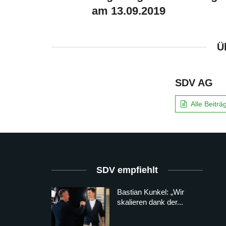
am 13.09.2019
Ü
SDV AG
Alle Beitr
SDV empfiehlt
Bastian Kunkel: „Wir
skalieren dank der...