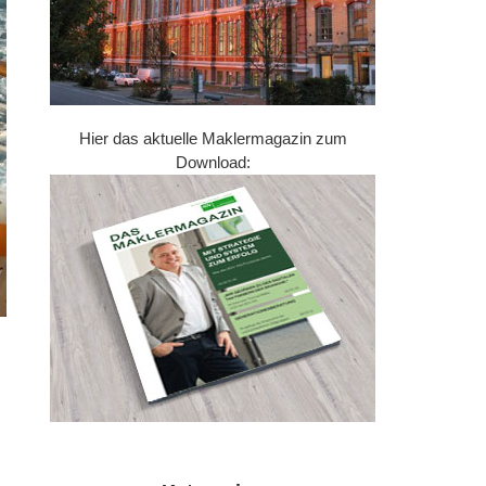
Hier das aktuelle Maklermagazin zum
Download: