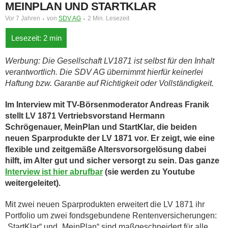
MEINPLAN UND STARTKLAR
Vor 7 Jahren
von
SDV AG
2 Min. Lesezeit
Werbung: Die Gesellschaft LV1871 ist selbst für den Inhalt
verantwortlich. Die SDV AG übernimmt hierfür keinerlei
Haftung bzw. Garantie auf Richtigkeit oder Vollständigkeit.
Im Interview mit TV-Börsenmoderator Andreas Franik
stellt LV 1871 Vertriebsvorstand Hermann
Schrögenauer, MeinPlan und StartKlar, die beiden
neuen Sparprodukte der LV 1871 vor. Er zeigt, wie eine
flexible und zeitgemäße Altersvorsorgelösung dabei
hilft, im Alter gut und sicher versorgt zu sein. Das ganze
Interview ist hier abrufbar
(sie werden zu Youtube
weitergeleitet).
Mit zwei neuen Sparprodukten erweitert die LV 1871 ihr
Portfolio um zwei fondsgebundene Rentenversicherungen:
„StartKlar“ und „MeinPlan“ sind maßgeschneidert für alle,