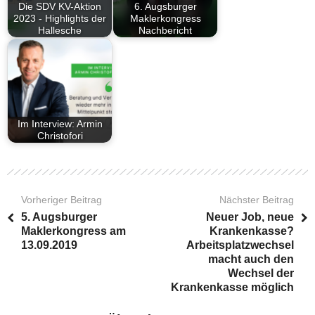
Die SDV KV-Aktion
6. Augsburger
2023 - Highlights der
Maklerkongress
Hallesche
Nachbericht
Im Interview: Armin
Christofori
Vorheriger Beitrag
Nächster Beitrag
5. Augsburger
Neuer Job, neue
Maklerkongress am
Krankenkasse?
13.09.2019
Arbeitsplatzwechsel
macht auch den
Wechsel der
Krankenkasse möglich