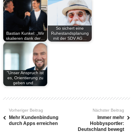
So sichert eine
Bastian Kunkel: „Wir
Ruhestandsplanung
skalieren dank der…
mit der SDV AG…
"Unser Anspruch ist
es, Orientierung zu
geben und…
Vorheriger Beitrag
Nächster Beitrag
Mehr Kundenbindung
Immer mehr
durch Apps erreichen
Hobbysportler:
Deutschland bewegt