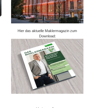
Hier das aktuelle Maklermagazin zum
Download: