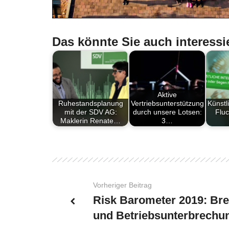
Das könnte Sie auch interessi
Aktive
Ruhestandsplanung
Vertriebsunterstützung
Künstli
mit der SDV AG:
durch unsere Lotsen:
Flu
Maklerin Renate…
3…
Vorheriger Beitrag
Risk Barometer 2019: Bre
und Betriebsunterbrechu