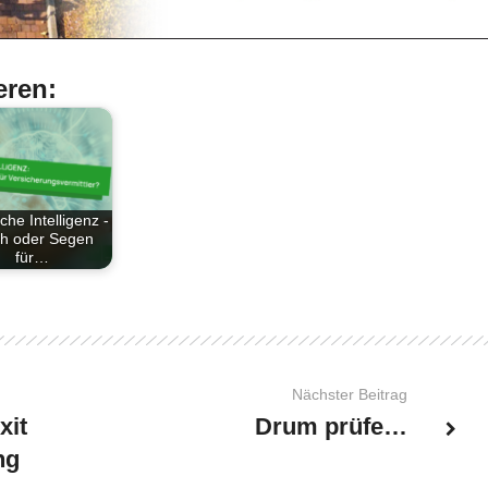
eren:
che Intelligenz -
ch oder Segen
für…
Nächster Beitrag
xit
Drum prüfe…
ng