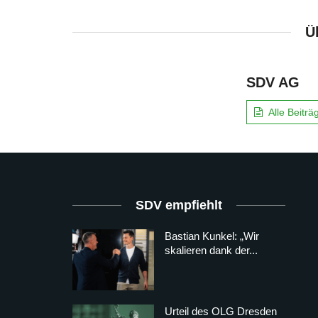
Ü
SDV AG
Alle Beitr
SDV empfiehlt
Bastian Kunkel: „Wir
skalieren dank der...
Urteil des OLG Dresden