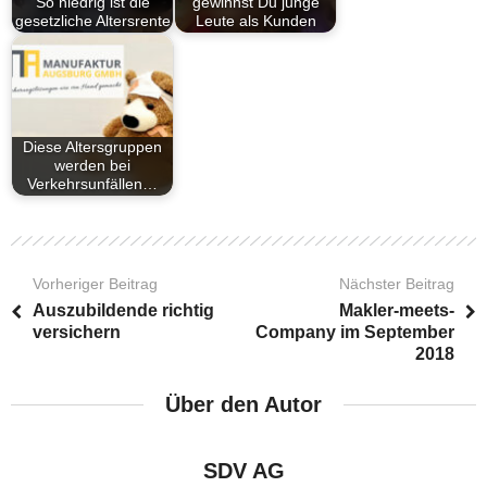
So niedrig ist die
gewinnst Du junge
gesetzliche Altersrente
Leute als Kunden
Diese Altersgruppen
werden bei
Verkehrsunfällen…
Vorheriger Beitrag
Nächster Beitrag
Auszubildende richtig
Makler-meets-
versichern
Company im September
2018
Über den Autor
SDV AG