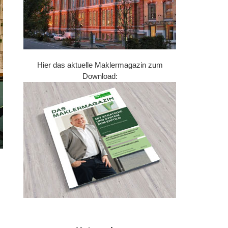
Hier das aktuelle Maklermagazin zum
Download: