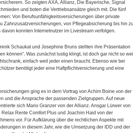
sicherern. So zeigten AXA, Allianz, Die Bayerische, Signal
hmieden und boten die Vertriebsansätze gleich mit. Die fünf
hemen: Von Berufsunfähigkeitsversicherungen über private
u Zahnzusatzversicherungen, von Pflegeabsicherung bis hin z
 davon konnten Internetnutzer im Livestream verfolgen.
minik Schaukat und Josephine Bruns stellten ihre Präsentation
n können“. Was zunächst lustig klingt, ist doch gar nicht so wei
hlschrank, einfach weil jeder einen braucht. Ebenso wie bei
ützer benötigt jeder eine Haftpflichtversicherung und eine
rsicherungen ging es in dem Vortrag von Achim Boine von der
nden und die Ansprache der passenden Zielgruppen. Auf neue
trierte sich Mario Granzer von der Allianz. Ansgar Lürwer von
g Relax Rente Comfort Plus und Joachim Haid von der
ehmens vor. Für Aufklärung über die rechtlichen Aspekte mit
änderungen in diesem Jahr, wie die Umsetzung der IDD und der