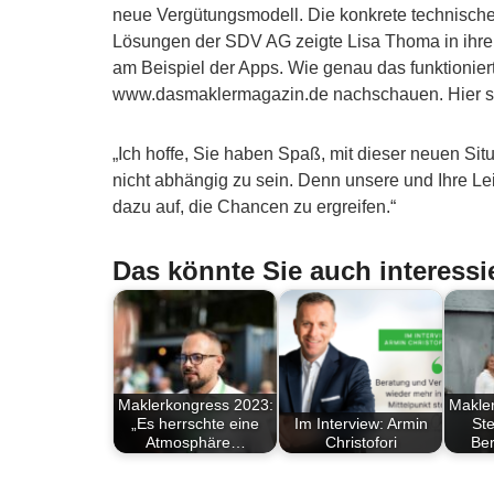
neue Vergütungsmodell. Die konkrete technische
Lösungen der SDV AG zeigte Lisa Thoma in ihrem
am Beispiel der Apps. Wie genau das funktionier
www.dasmaklermagazin.de nachschauen. Hier ste
„Ich hoffe, Sie haben Spaß, mit dieser neuen Sit
nicht abhängig zu sein. Denn unsere und Ihre Leis
dazu auf, die Chancen zu ergreifen.“
Das könnte Sie auch interessi
Maklerkongress 2023:
Makle
„Es herrschte eine
Im Interview: Armin
Ste
Atmosphäre…
Christofori
Ber