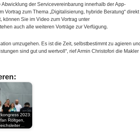
 Abwicklung der Servicevereinbarung innerhalb der App-
 Vortrag zum Thema „Digitalisierung, hybride Beratung“ direkt
t, können Sie im Video zum Vortrag unter
hen auch alle weiteren Vorträge zur Verfügung.
uation umzugehen. Es ist die Zeit, selbstbestimmt zu agieren un
tungen sind gut und wertvoll“, rief Armin Christofori die Makler
eren:
rkongress 2023:
fan Röltgen,
eichsleiter…