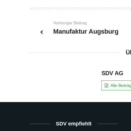
Vorheriger Beitrag
Manufaktur Augsburg
Ü
SDV AG
Alle Beitr
SDV empfiehlt