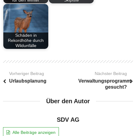
für den Winter
Skipiste
Schäden in
Rekordhöhe durch
Wildunfälle
Vorheriger Beitrag
Nächster Beitrag
Urlaubsplanung
Verwaltungsprogramm
gesucht?
Über den Autor
SDV AG
Alle Beiträge anzeigen