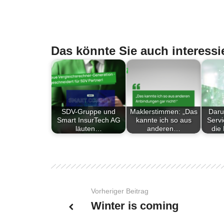
Das könnte Sie auch interessi
SDV-Gruppe und
Maklerstimmen: „Das
Daru
Smart InsurTech AG
kannte ich so aus
Serv
läuten…
anderen…
die
Vorheriger Beitrag
Winter is coming