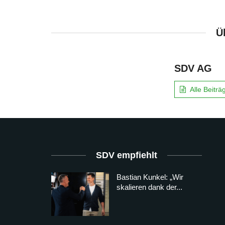
Ü
SDV AG
Alle Beitr
SDV empfiehlt
Bastian Kunkel: „Wir
skalieren dank der...