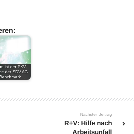
eren:
m ist der PKV-
ice der SDV AG
 Benchmark…
Nächster Beitrag
R+V: Hilfe nach
Arbeitsunfall