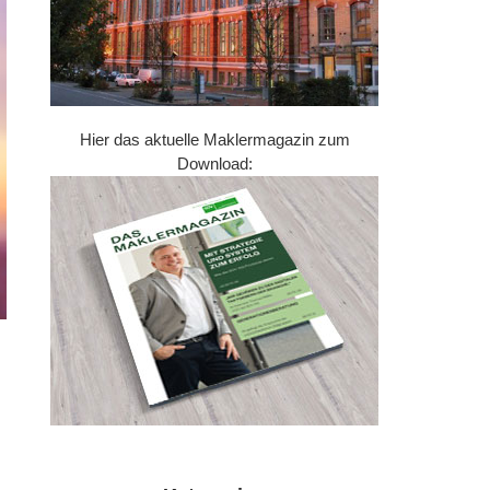
Hier das aktuelle Maklermagazin zum
Download: