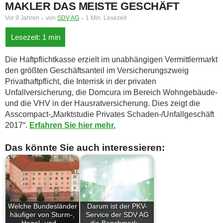
MAKLER DAS MEISTE GESCHÄFT
Vor 9 Jahren
von
SDV AG
1 Min. Lesezeit
Die Haftpflichtkasse erzielt im unabhängigen Vermittlermarkt
den größten Geschäftsanteil im Versicherungszweig
Privathaftpflicht, die Interrisk in der privaten
Unfallversicherung, die Domcura im Bereich Wohngebäude-
und die VHV in der Hausratversicherung. Dies zeigt die
Asscompact-„Marktstudie Privates Schaden-/Unfallgeschäft
2017“.
Erfahren Sie hier mehr.
Das könnte Sie auch interessieren:
Welche Bundesländer
Darum ist der PKV-
häufiger von Sturm-,
Service der SDV AG