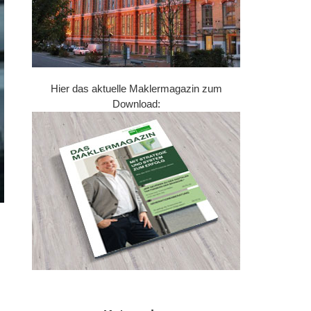
Hier das aktuelle Maklermagazin zum
Download: