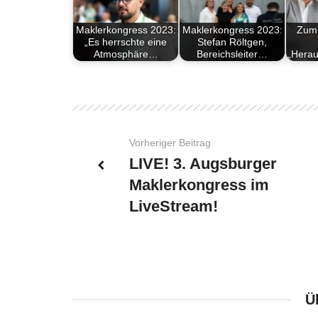
Maklerkongress 2023:
Maklerkongress 2023:
Zum 
„Es herrschte eine
Stefan Röltgen,
Atmosphäre…
Bereichsleiter…
„Hera
Vorheriger Beitrag
LIVE! 3. Augsburger
Maklerkongress im
LiveStream!
Ü