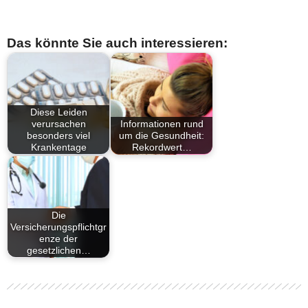
Das könnte Sie auch interessieren:
Diese Leiden
verursachen
Informationen rund
besonders viel
um die Gesundheit:
Krankentage
Rekordwert…
Die
Versicherungspflichtgr
enze der
gesetzlichen…