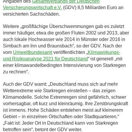
Angaben des
Gesamtverbands der Deutschen
Versicherungswirtschaft e.V.
(GDV) 8,5 Milliarden Euro an
versicherten Sachschäden.
Weitere „großflächige Überschwemmungen gab es zuletzt
immer häufiger, etwa die großen Fluten 2002 und 2013, aber
auch lokale Hochwasser wie 2014 in Münster oder 2016 in
Simbach am Inn und Braunsbach“, so der GDV. Nach der
vom
Umweltbundesamt
veröffentlichten „
Klimawirkungs-
und Risikoanalyse 2021 für Deutschland
“ ist generell „mit
einer klimawandelbedingten Intensivierung von Starkregen
zu rechnen“.
Auch der GDV warnt: „Deutschland muss sich auf mehr
Wetterextreme wie Starkregen einstellen – das zeigen
Klimamodelle. Solche Extremregen sind gefährlich, schwer
vorhersagbar, oft kurz und kleinräumig. Ihre Zerstörungskraft
ist immens. Hohe Schäden entstehen meist auf kleinerem
Gebiet – in einzelnen Ortschaften oder Stadtquartieren.“
„Fakt ist: Jeder Ort in Deutschland kann von Starkregen
betroffen sein“, betont der GDV weiter.