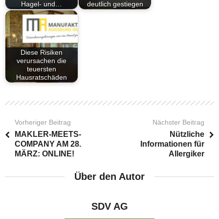
Hagel- und…
deutlich gestiegen
Diese Risiken
verursachen die
teuersten
Hausratschäden
Vorheriger Beitrag
Nächster Beitrag
MAKLER-MEETS-
Nützliche
COMPANY AM 28.
Informationen für
MÄRZ: ONLINE!
Allergiker
Über den Autor
SDV AG